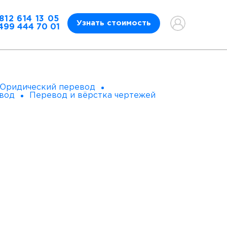
812 614 13 05
Узнать стоимость
499 444 70 01
Юридический перевод
вод
Перевод и вёрстка чертежей