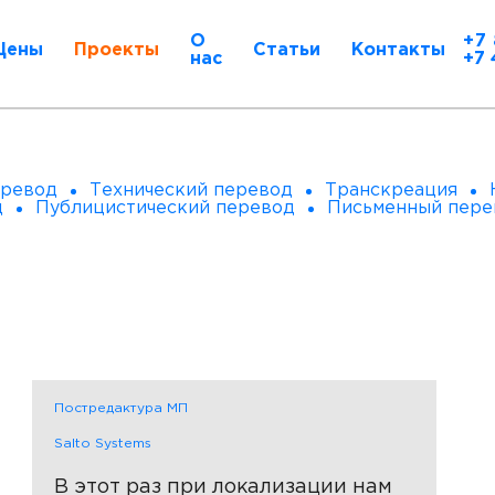
О
+7 
Цены
Проекты
Статьи
Контакты
нас
+7 
еревод
Технический перевод
Транскреация
д
Публицистический перевод
Письменный пере
Постредактура МП
Salto Systems
В этот раз при локализации нам