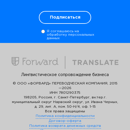
Подписаться
Я соглашаюсь на
обработку персональных
данных
Лингвистическое сопровождение бизнеса
© ООО «ФОРВАРД» ПЕРЕВОДЧЕСКАЯ КОМПАНИЯ, 2015
—2026
ИНН 7801290375
198205, Россия, г. Санкт-Петербург, вн.тер.г.
муниципальный округ Нарвский округ, ул. Ивана Черных,
д. 29, лит. А, пом. 50-Н/4, оф. 1–15
Все права защищены
Политика конфиденциальности
Договор-оферта
Политика возврата денежных средств