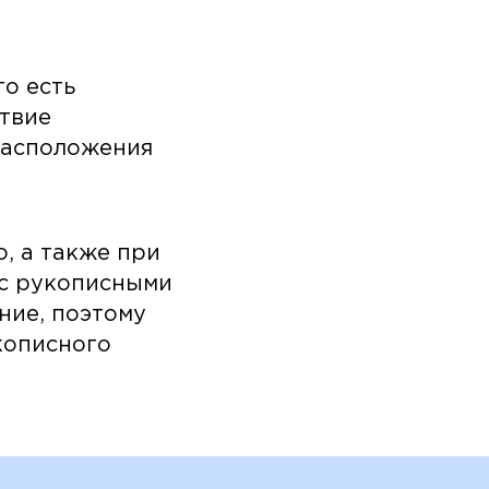
 то есть
твие
 расположения
, а также при
 с рукописными
ние, поэтому
кописного