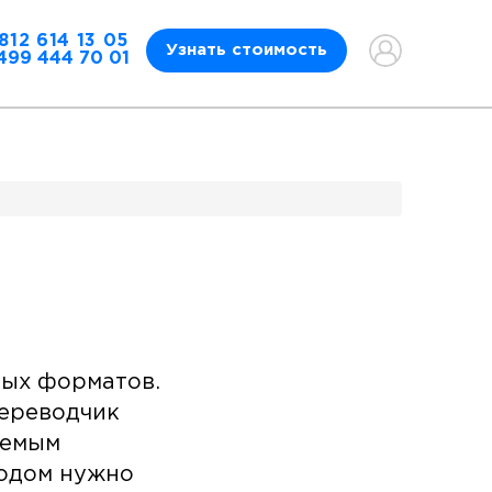
812 614 13 05
Узнать стоимость
499 444 70 01
ных форматов.
переводчик
уемым
водом нужно