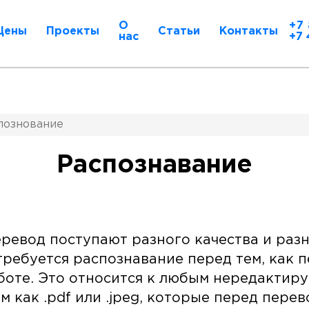
О
+7 
Цены
Проекты
Статьи
Контакты
нас
+7 
познование
Распознавание
ревод поступают разного качества и раз
требуется распознавание перед тем, как 
боте. Это относится к любым нередактир
м как .pdf или .jpeg, которые перед пере